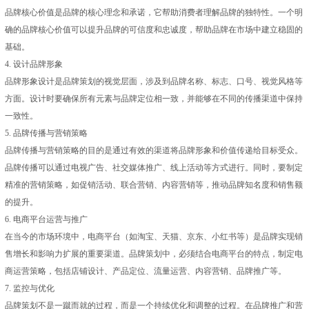
品牌核心价值是品牌的核心理念和承诺，它帮助消费者理解品牌的独特性。一个明
确的品牌核心价值可以提升品牌的可信度和忠诚度，帮助品牌在市场中建立稳固的
基础。
4. 设计品牌形象
品牌形象设计是品牌策划的视觉层面，涉及到品牌名称、标志、口号、视觉风格等
方面。设计时要确保所有元素与品牌定位相一致，并能够在不同的传播渠道中保持
一致性。
5. 品牌传播与营销策略
品牌传播与营销策略的目的是通过有效的渠道将品牌形象和价值传递给目标受众。
品牌传播可以通过电视广告、社交媒体推广、线上活动等方式进行。同时，要制定
精准的营销策略，如促销活动、联合营销、内容营销等，推动品牌知名度和销售额
的提升。
6. 电商平台运营与推广
在当今的市场环境中，电商平台（如淘宝、天猫、京东、小红书等）是品牌实现销
售增长和影响力扩展的重要渠道。品牌策划中，必须结合电商平台的特点，制定电
商运营策略，包括店铺设计、产品定位、流量运营、内容营销、品牌推广等。
7. 监控与优化
品牌策划不是一蹴而就的过程，而是一个持续优化和调整的过程。在品牌推广和营