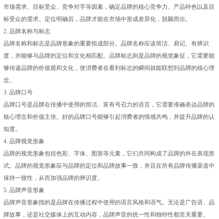
市场需求、目标受众、竞争对手等因素，确定品牌的核心竞争力、产品特色以及目
标受众的需求。定位明确后，品牌才能在市场中形成差异化，脱颖而出。
2. 品牌名称与标志
品牌名称和标志是品牌形象的重要组成部分。品牌名称应该简洁、易记、有辨识
度，并能够与品牌的定位和文化相匹配。品牌标志则是品牌的视觉象征，它需要能
够传递品牌的价值观和文化，使消费者在看到标志的瞬间就能联想到品牌的核心理
念。
3. 品牌口号
品牌口号是品牌在传播中使用的简洁、富有号召力的语言，它需要准确表达品牌的
核心理念和价值主张。好的品牌口号能够引起消费者的情感共鸣，并提升品牌的认
知度。
4. 品牌视觉形象
品牌的视觉形象包括色彩、字体、图形等元素，它们共同构成了品牌的外在表现形
式。品牌的视觉形象应与品牌的定位和品牌故事一致，并且在所有品牌传播渠道中
保持一致性，从而加强品牌的辨识度。
5. 品牌声音形象
品牌声音形象指的是品牌在传播过程中使用的语言风格和语气。无论是广告语、品
牌故事，还是社交媒体上的互动内容，品牌声音的统一性和独特性都至关重要。